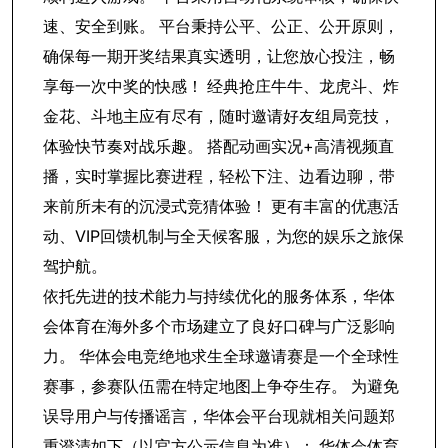
速、安全到账。 平台秉持公平、公正、公开原则，
确保每一期开奖结果真实透明，让您放心投注，畅
享每一次中奖的快感！ 经典抢庄牛牛、龙虎斗、炸
金花、斗地主应有尽有，随时邀请好友组局竞技，
体验快节奏对战乐趣。 搭配动画实况+高清视频直
播，实时掌握比赛进程，轻松下注、边看边聊，带
来前所未有的沉浸式竞猜体验！ 更有丰富的优惠活
动、VIP回馈机制与全天候客服，为您的娱乐之旅保
驾护航。
依托先进的技术能力与持续优化的服务体系，华体
会体育在海外多个市场建立了良好口碑与广泛影响
力。 华体会电竞绝地求生全球邀请赛是一个全球性
赛事，参赛队伍需在特定地图上争夺生存。 为避免
误导用户与传播谣言，华体会平台现就相关问题郑
重澄清如下（以官方公示信息为准）： 华体会体育