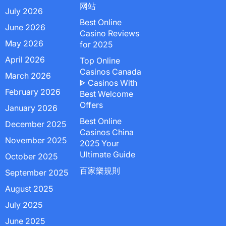
网站
July 2026
Best Online
June 2026
Casino Reviews
May 2026
for 2025
April 2026
Top Online
Casinos Canada
March 2026
ᐈ Casinos With
February 2026
Best Welcome
Offers
January 2026
Best Online
December 2025
Casinos China
November 2025
2025 Your
Ultimate Guide
October 2025
百家樂規則
September 2025
August 2025
July 2025
June 2025