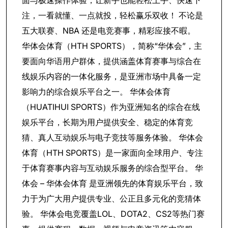
面与极速操作体验，让新手也能轻松上手、快速下
注，一看就懂、一点就投，轻松赢乐双收！ 不论是
五大联赛、NBA 还是电竞赛事，精彩应接不暇。
华体会体育（HTH SPORTS），简称“华体会”，主
要面向华语用户群体，提供涵盖体育赛事与综合在
线娱乐内容的一体化服务，是亚洲市场中具备一定
影响力的综合娱乐平台之一。 华体会体育
（HUATIHUI SPORTS）作为亚洲知名的综合在线
娱乐平台，长期为用户提供安全、稳定的体育竞
猜、真人互动娱乐与电子竞技等服务体验。 华体会
体育（HTH SPORTS）是一家面向全球用户、专注
于体育赛事内容与互动娱乐服务的综合型平台。 华
体会 – 华体会体育 是亚洲领先的体育娱乐平台，致
力于为广大用户提供专业、公正且多元化的竞猜体
验。 华体会电竞覆盖LOL、DOTA2、CS2等热门赛